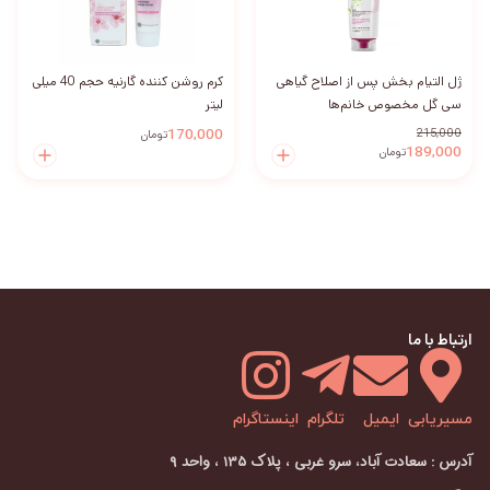
ژل التیام بخش پس از اصلاح گیاهی
کرم روشن کننده گارنیه حجم 40 میلی
سی گل مخصوص خانم‌ها
لیتر
170,000
215,000
تومان
189,000
تومان
ارتباط با ما
مسیریابی
ایمیل
تلگرام
اینستاگرام
آدرس : سعادت آباد، سرو غربی ، پلاک ۱۳۵ ، واحد ۹